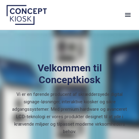
Velkommen til
Conceptkiosk
Vi er en førende producent af skræddersyede digital
signage-løsninger, interaktive kiosker og sikre
adgangssystemer. Med premium hardware og avanceret
LCD-teknologi er vores produkter designet til at yde i
krævende miljøer og tilpasset moderne virksomheders
behov.