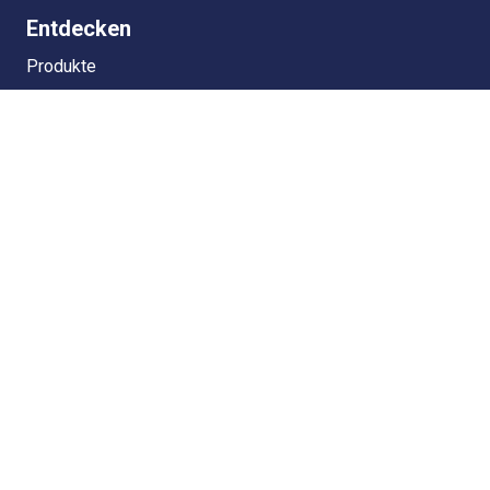
Entdecken
Produkte
Lösungen
Service
Über
Galerie
Partner
Kontakt aufnehmen
Haben Sie Fragen oder benötigen Sie Unterstützung?
Kontaktieren Sie uns noch heute!
KONTAKTIEREN SIE UNS